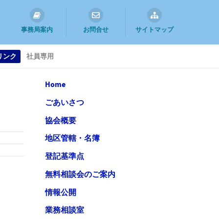
事務局案内
お問合せ
サイトマップ
リンク
社員専用
Home
ごあいさつ
協会概要
地区管轄・名簿
登記基準点
無料相談会のご案内
情報公開
業務相談室